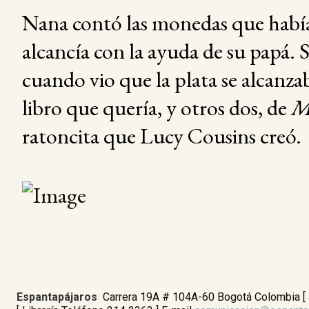
Nana contó las monedas que había
alcancía con la ayuda de su papá. 
cuando vio que la plata se alcanza
libro que quería, y otros dos, de
M
ratoncita que Lucy Cousins creó.
Espantapájaros
Carrera 19A # 104A-60 Bogotá Colombia [ Ja