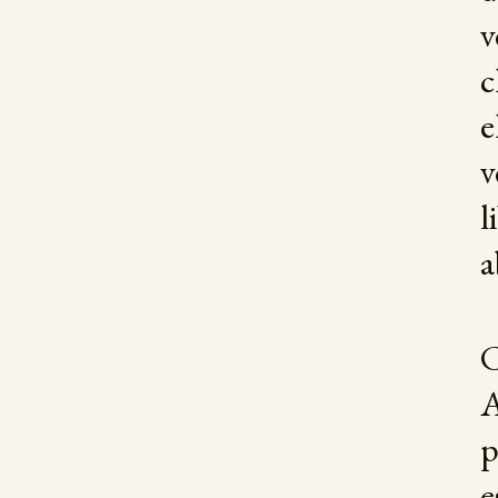
v
c
e
v
l
a
C
A
p
e