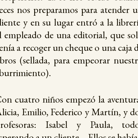
eces nos preparamos para atender 
liente y en su lugar entró a la librer
l empleado de una editorial, que so
enía a recoger un cheque o una caja 
ibros (sellada, para empeorar nuest
burrimiento).
on cuatro niños empezó la aventur
licia, Emilio, Federico y Martín, y d
rofesoras: Isabel y Paula, tod
sperando a un cliente… Ellos se habí