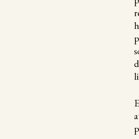
p
r
h
p
s
d
l
E
a
p