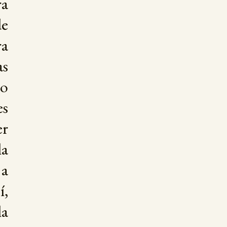
ra
de
ra
as
mo
es
er
la
 a
í,
la