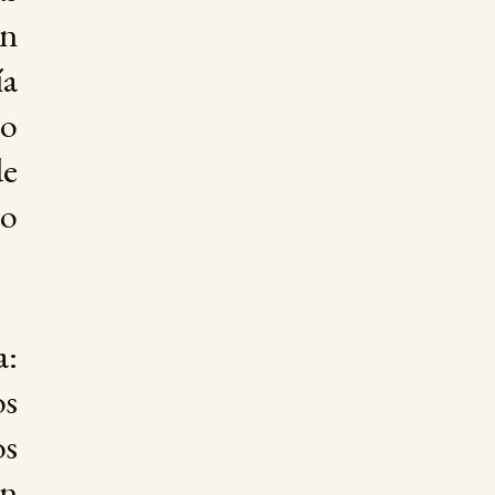
un
ía
lo
de
ro
a:
os
os
an