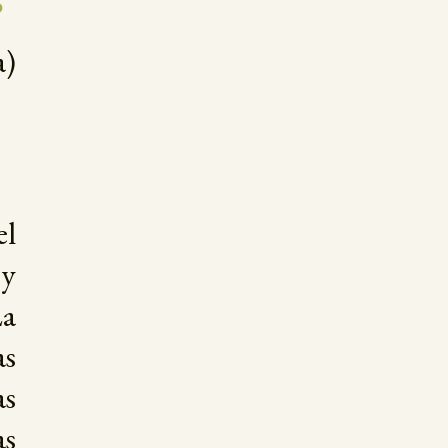
s
a)
el
 y
La
as
s
as