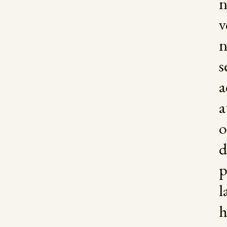
n
v
n
s
a
a
o
d
p
l
h