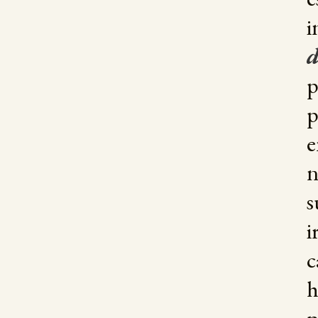
i
d
p
p
e
n
s
c
h