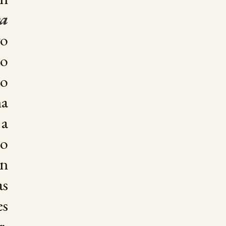
ra
o
do
do
na
 a
ro
n
as
es