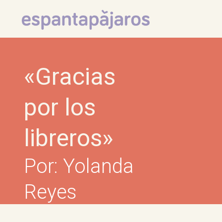
Skip
to
content
«Gracias
por los
libreros»
Por: Yolanda
Reyes