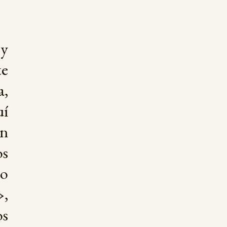
y
te
a,
uí
an
os
to
»,
os