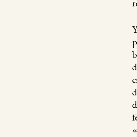
r
p
b
d
e
d
d
f
«