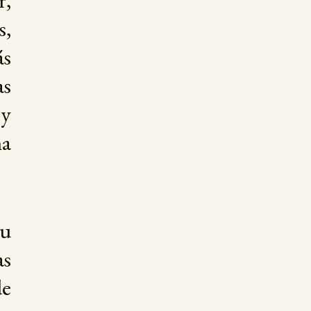
r,
s,
ás
as
 y
na
su
as
de